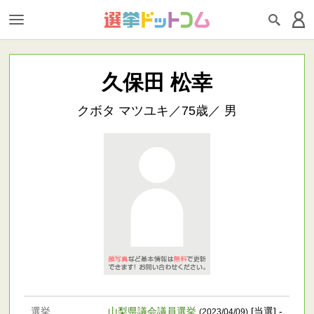
久保田 松幸
クボタ マツユキ／75歳／ 男
選挙
山梨県議会議員選挙
[当選] -
(2023/04/09)