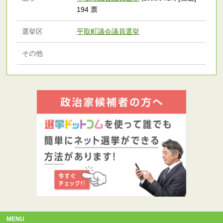
194 票
選挙区
平取町議会議員選挙
その他
MENU