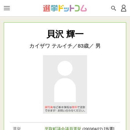
貝沢 輝一
カイザワ テルイチ／83歳／ 男
選挙
平取町議会議員選挙
[当選]
(2003/04/27)