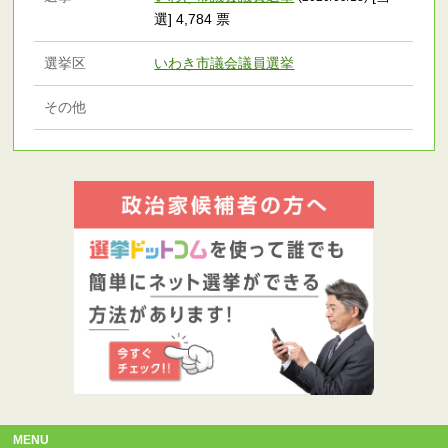
選] 4,784 票
選挙区
いわき市議会議員選挙
その他
MENU