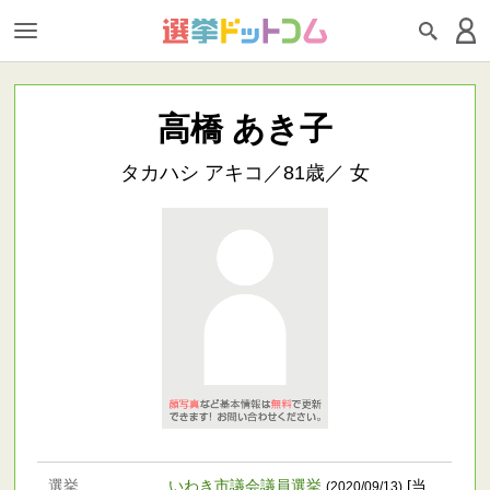
高橋 あき子
タカハシ アキコ／81歳／ 女
選挙
いわき市議会議員選挙
[当
(2020/09/13)