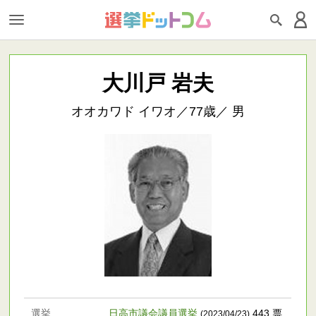
大川戸 岩夫
オオカワド イワオ／77歳／ 男
選挙
日高市議会議員選挙
443 票
(2023/04/23)