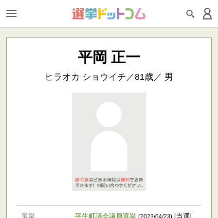
平岡 正一
ヒラオカ ショウイチ／81歳／ 男
選挙
平生町議会議員選挙
[当選]
(2023/04/23)