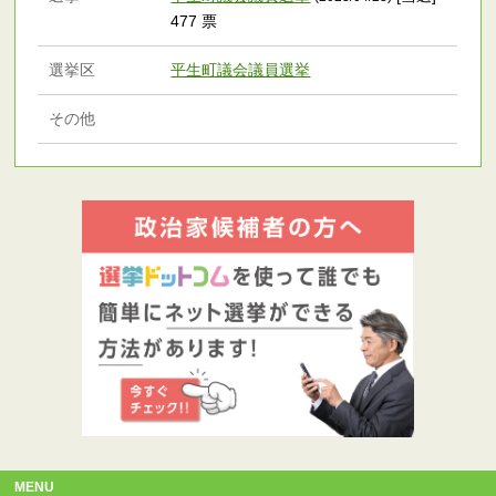
477 票
選挙区
平生町議会議員選挙
その他
MENU