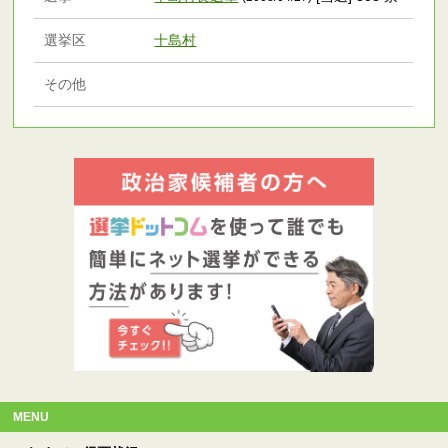
選挙区
十島村
その他
MENU