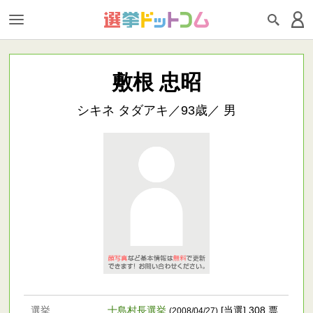
敷根 忠昭
シキネ タダアキ／93歳／ 男
選挙
十島村長選挙
[当選] 308 票
(2008/04/27)