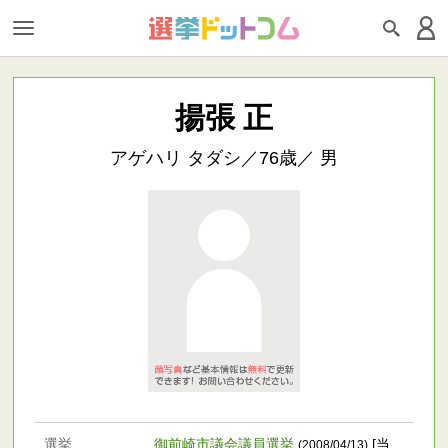
揚張 正
アゲハリ タダシ／76歳／ 男
選挙
御前崎市議会議員選挙
[当
(2008/04/13)