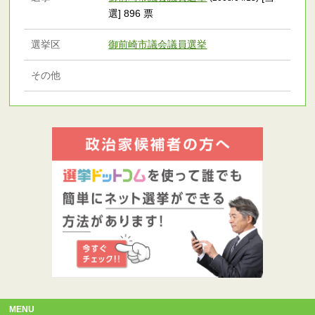
選] 896 票
選挙区
御前崎市議会議員選挙
その他
MENU