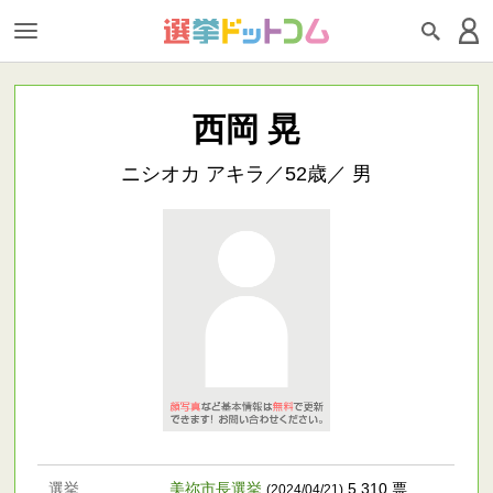
西岡 晃
ニシオカ アキラ／52歳／ 男
選挙
美祢市長選挙
5,310 票
(2024/04/21)