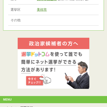
選挙区
美祢市
その他
MENU