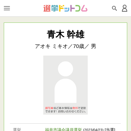
青木 幹雄
アオキ ミキオ／70歳／ 男
選挙
福井市議会議員選挙
[当選]
(2023/04/23)