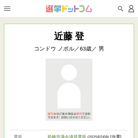
近藤 登
コンドウ ノボル／63歳／ 男
選挙
前橋市議会議員選挙
[当選]
(2025/02/09)