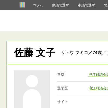
コラム
衆議院選挙
参議院選挙
地
佐藤 文子
サトウ フミコ／74歳／ 
選挙
浪江町議会
選挙区
浪江町議会
サイト