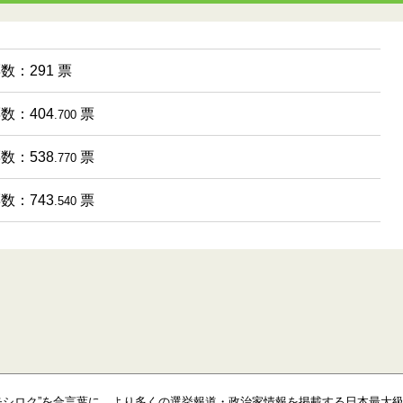
票数：291 票
票数：404
票
.700
票数：538
票
.770
票数：743
票
.540
モシロク”を合言葉に、より多くの選挙報道・政治家情報を掲載する日本最大