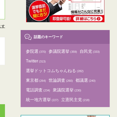
ます
話題のキーワード
参院選
参議院選挙
自民党
(370)
(359)
(333)
Twitter
(313)
選挙ドットコムちゃんねる
(282)
東京都
世論調査
都議選
(264)
(260)
(240)
電話調査
衆議院選挙
(234)
(230)
統一地方選挙
立憲民主党
(227)
(218)