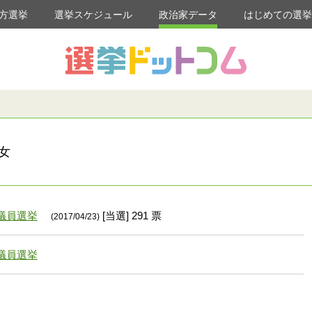
方選挙
選挙スケジュール
政治家データ
はじめての選
女
議員選挙
[当選] 291 票
(2017/04/23)
議員選挙