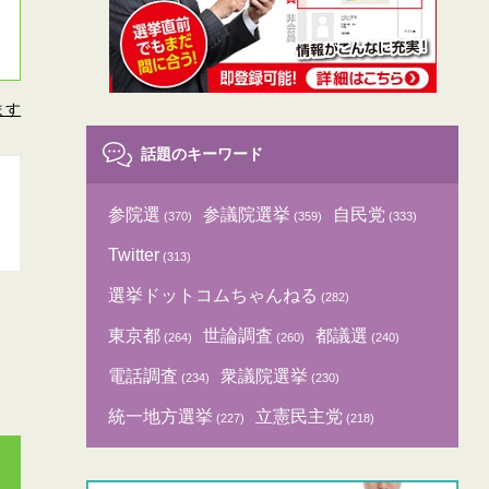
ます
話題のキーワード
参院選
参議院選挙
自民党
(370)
(359)
(333)
Twitter
(313)
選挙ドットコムちゃんねる
(282)
東京都
世論調査
都議選
(264)
(260)
(240)
電話調査
衆議院選挙
(234)
(230)
統一地方選挙
立憲民主党
(227)
(218)