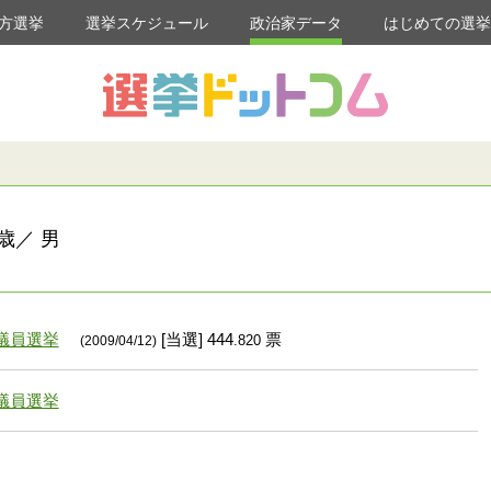
方選挙
選挙スケジュール
政治家データ
はじめての選
歳／ 男
議員選挙
[当選] 444
票
.820
(2009/04/12)
議員選挙