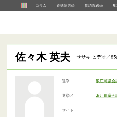
コラム
衆議院選挙
参議院選挙
地
佐々木 英夫
ササキ ヒデオ／85
選挙
浪江町議会
選挙区
浪江町議会
サイト