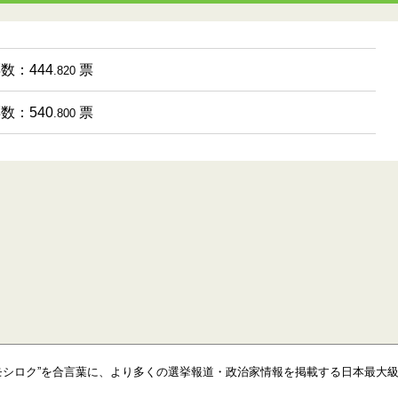
票数：444
票
.820
票数：540
票
.800
モシロク”を合言葉に、より多くの選挙報道・政治家情報を掲載する日本最大