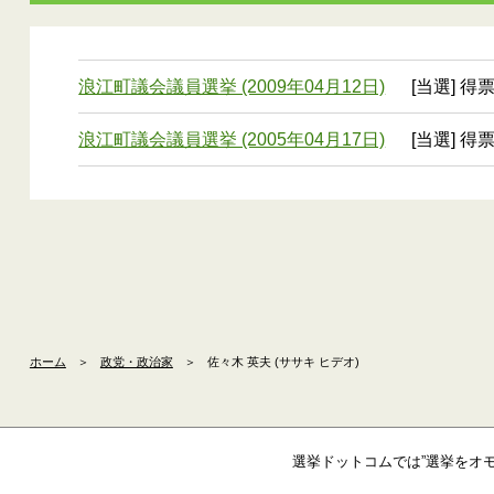
浪江町議会議員選挙 (2009年04月12日)
[当選] 得
浪江町議会議員選挙 (2005年04月17日)
[当選] 得
ホーム
＞
政党・政治家
＞
佐々木 英夫 (ササキ ヒデオ)
選挙ドットコムでは”選挙をオ