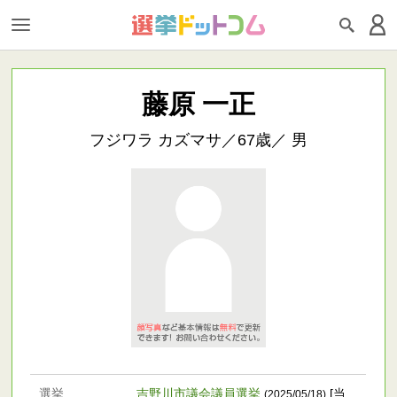
藤原 一正
フジワラ カズマサ／67歳／ 男
選挙
吉野川市議会議員選挙
[当
(2025/05/18)