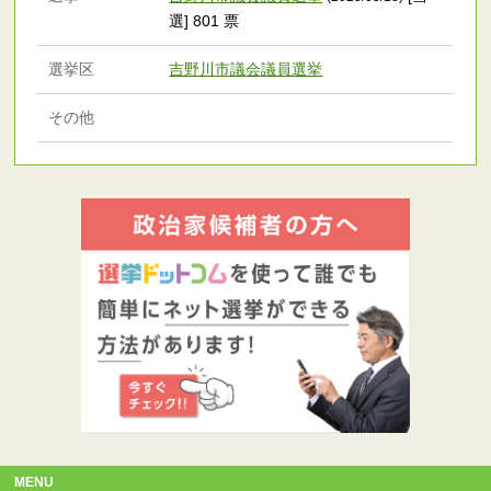
選] 801 票
選挙区
吉野川市議会議員選挙
その他
MENU