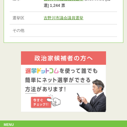
選] 1,244 票
選挙区
吉野川市議会議員選挙
その他
MENU