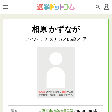
相原 かずなが
アイハラ カズナガ／65歳／ 男
選挙
吉野川市議会議員選挙
[当
(2025/05/18)