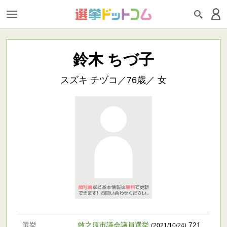
鈴木 ちづ子
スズキ チヅコ／76歳／ 女
選挙
牧之原市議会議員選挙
721
.
(2021/10/24)