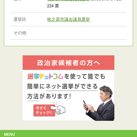
票
224
選挙区
牧之原市議会議員選挙
その他
MENU