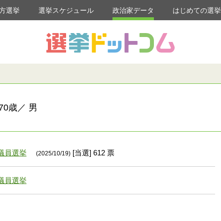
方選挙
選挙スケジュール
政治家データ
はじめての選
0歳／ 男
議員選挙
[当選] 612 票
(2025/10/19)
議員選挙