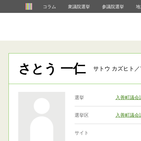
コラム
衆議院選挙
参議院選挙
地
さとう 一仁
サトウ カズヒト／7
選挙
入善町議会
選挙区
入善町議会
サイト