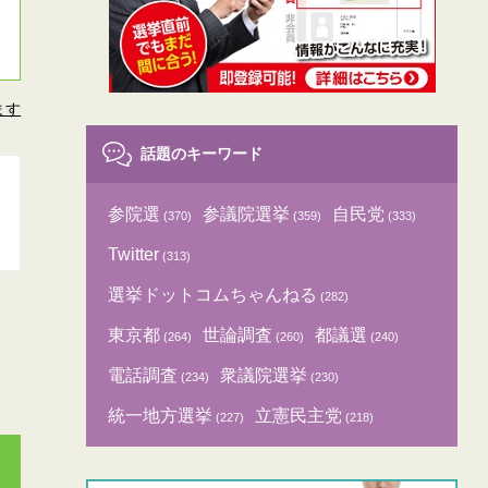
ます
話題のキーワード
参院選
参議院選挙
自民党
(370)
(359)
(333)
Twitter
(313)
選挙ドットコムちゃんねる
(282)
東京都
世論調査
都議選
(264)
(260)
(240)
電話調査
衆議院選挙
(234)
(230)
統一地方選挙
立憲民主党
(227)
(218)