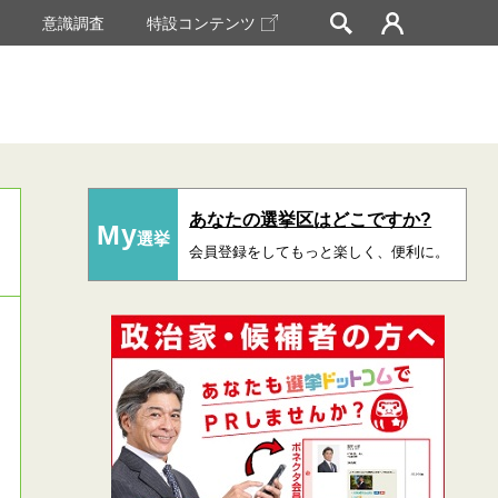
挙
意識調査
特設コンテンツ
あなたの選挙区はどこですか?
My
選挙
会員登録をしてもっと楽しく、便利に。