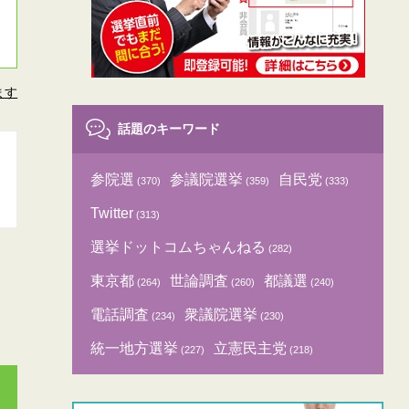
ます
話題のキーワード
参院選
参議院選挙
自民党
(370)
(359)
(333)
Twitter
(313)
選挙ドットコムちゃんねる
(282)
東京都
世論調査
都議選
(264)
(260)
(240)
電話調査
衆議院選挙
(234)
(230)
統一地方選挙
立憲民主党
(227)
(218)