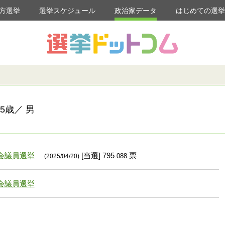
方選挙
選挙スケジュール
政治家データ
はじめての選
5歳／ 男
会議員選挙
[当選] 795
票
.088
(2025/04/20)
会議員選挙