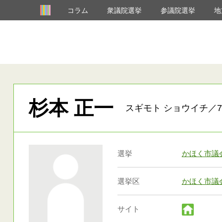
コラム
衆議院選挙
参議院選挙
地
杉本 正一
スギモト ショウイチ／7
選挙
かほく市議
選挙区
かほく市議
サイト