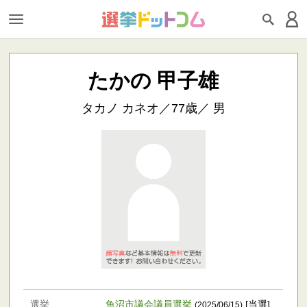
たかの 甲子雄
タカノ カネオ／77歳／ 男
選挙
魚沼市議会議員選挙
[当選]
(2025/06/15)