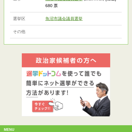
680 票
選挙区
魚沼市議会議員選挙
その他
MENU