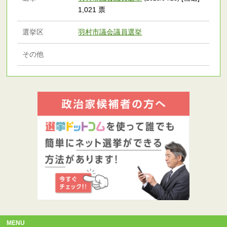
1,021 票
選挙区
羽村市議会議員選挙
その他
MENU