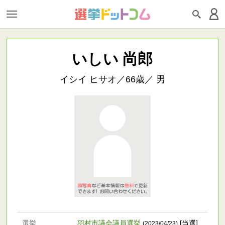
いしい 尚郎
イシイ ヒサオ／66歳／ 男
選挙
羽村市議会議員選挙
[当選]
(2023/04/23)