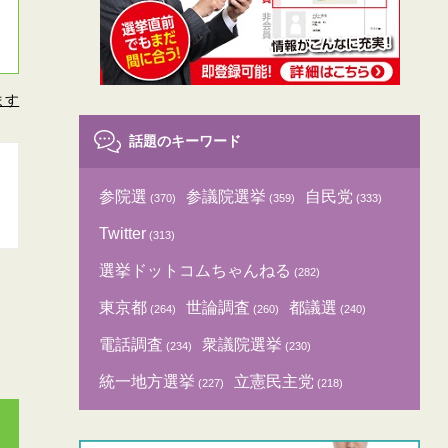
ます
話題のキーワード
参院選
参議院選挙
自民党
(370)
(359)
(333)
Twitter
(313)
選挙ドットコムちゃんねる
(282)
東京都
世論調査
都議選
(264)
(260)
(240)
電話調査
衆議院選挙
(234)
(230)
統一地方選挙
立憲民主党
(227)
(218)