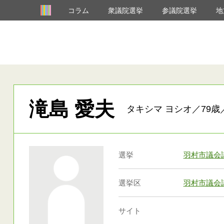
コラム
衆議院選挙
参議院選挙
地
滝島 愛夫
タキシマ ヨシオ／79歳
選挙
羽村市議会
選挙区
羽村市議会
サイト