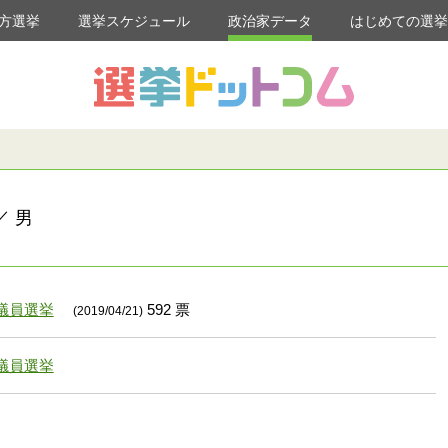
方選挙
選挙スケジュール
政治家データ
はじめての選
／ 男
議員選挙
592 票
(2019/04/21)
議員選挙