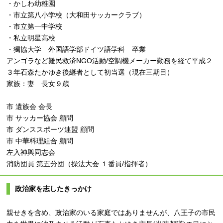
・かしわ幼稚園
・市立第八小学校（大和田サッカークラブ）
・市立第一中学校
・私立明星高校
・獨協大学 外国語学部ドイツ語学科 卒業
アンゴラなど難民救済NGO活動/空調機メーカー勤務を経て平成２
３年石森たかゆき後継者として初当選（現在三期目）
家族：妻 長女９歳
市 遺族会 会長
市 サッカー協会 顧問
市 ダンススポーツ連盟 顧問
市 中華料理組合 顧問
左入神輿同志会
消防団員 第五分団（操法大会 １番員/指揮者）
政治家を志したきっかけ
親せきを含め、政治家のいる家庭ではありませんが、八王子の市民