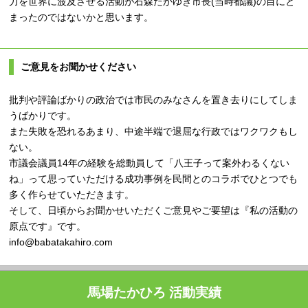
力を世界に波及させる活動が石森たかゆき市長(当時都議)の目にと
まったのではないかと思います。
ご意見をお聞かせください
批判や評論ばかりの政治では市民のみなさんを置き去りにしてしま
うばかりです。
また失敗を恐れるあまり、中途半端で退屈な行政ではワクワクもし
ない。
市議会議員14年の経験を総動員して「八王子って案外わるくない
ね」って思っていただける成功事例を民間とのコラボでひとつでも
多く作らせていただきます。
そして、日頃からお聞かせいただくご意見やご要望は『私の活動の
原点です』です。
info@babatakahiro.com
馬場たかひろ 活動実績