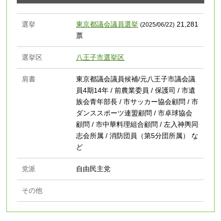
選挙
東京都議会議員選挙
21,281
(2025/06/22)
票
選挙区
八王子市選挙区
肩書
東京都議会議員候補/元八王子市議会議
員4期14年 / 前農業委員 / 保護司 / 市遺
族会青年部長 / 市サッカー協会顧問 / 市
ダンススポーツ連盟顧問 / 市卓球協会
顧問 / 市中華料理組合顧問 / 左入神輿同
志会所属 / 消防団員（第5分団所属） な
ど
党派
自由民主党
その他