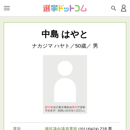
中島 はやと
ナカジマ ハヤト／50歳／ 男
選挙
港区議会議員選挙
218 票
(2011/04/24)