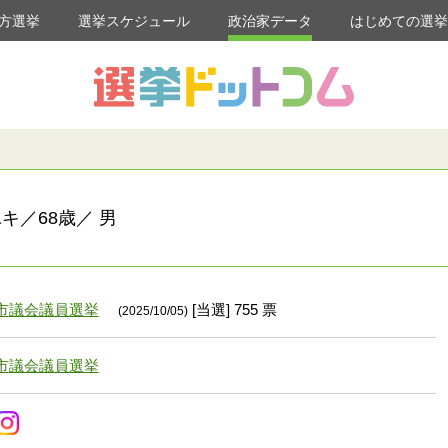
方選挙
選挙スケジュール
政治家データ
はじめての選
キ／68歳／ 男
市議会議員選挙
[当選] 755 票
(2025/10/05)
市議会議員選挙