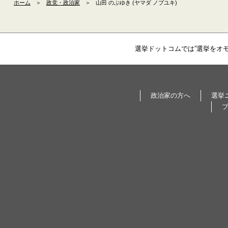
ホーム
＞
政党・政治家
＞
山田 のぶゆき (ヤマダ ノブユキ)
選挙ドットコムでは”選挙をオ
政治家の方へ
選挙