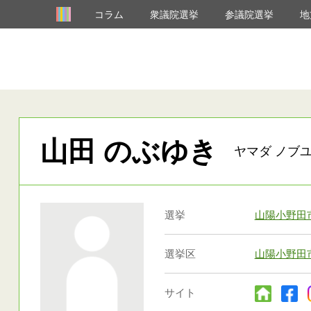
コラム
衆議院選挙
参議院選挙
地
山田 のぶゆき
ヤマダ ノブユ
選挙
山陽小野田
選挙区
山陽小野田
サイト