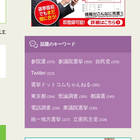
ます
話題のキーワード
参院選
参議院選挙
自民党
(370)
(359)
(333)
Twitter
(313)
選挙ドットコムちゃんねる
(282)
東京都
世論調査
都議選
(264)
(260)
(240)
電話調査
衆議院選挙
(234)
(230)
統一地方選挙
立憲民主党
(227)
(218)