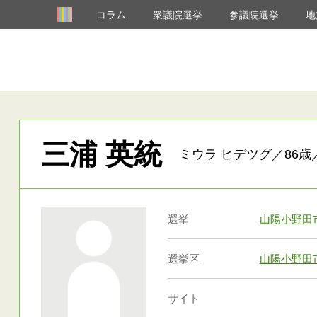
コラム
衆議院選挙
参議院選挙
地
三浦 英統
ミウラ ヒデツグ／86歳
選挙
山陽小野田
選挙区
山陽小野田
サイト