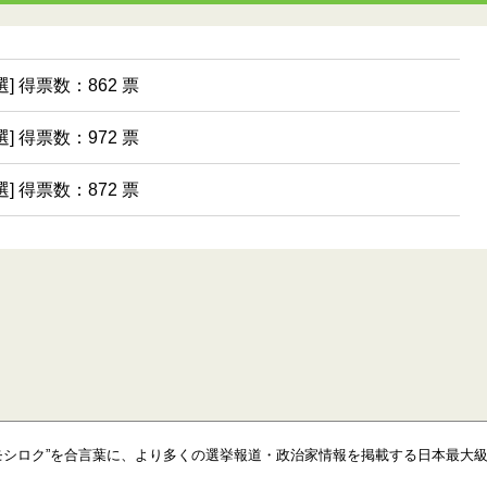
選] 得票数：862 票
選] 得票数：972 票
選] 得票数：872 票
モシロク”を合言葉に、より多くの選挙報道・政治家情報を掲載する日本最大