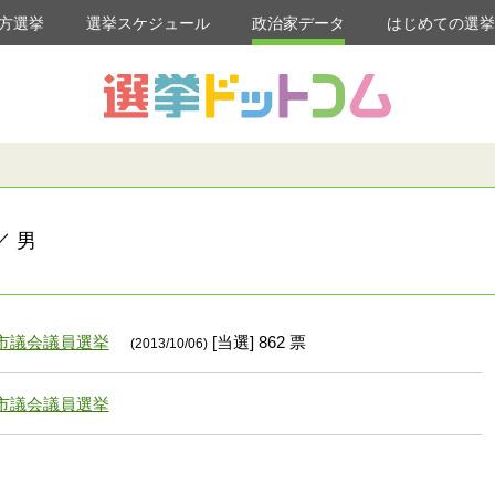
方選挙
選挙スケジュール
政治家データ
はじめての選
／ 男
市議会議員選挙
[当選] 862 票
(2013/10/06)
市議会議員選挙