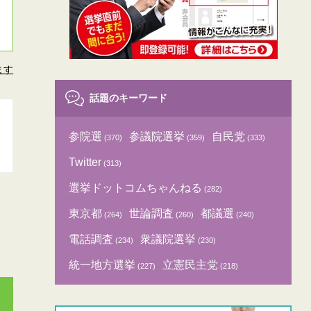
ます
話題のキーワード
参院選
参議院選挙
自民党
(370)
(359)
(333)
Twitter
(313)
選挙ドットコムちゃんねる
(282)
東京都
世論調査
都議選
(264)
(260)
(240)
電話調査
衆議院選挙
(234)
(230)
統一地方選挙
立憲民主党
(227)
(218)