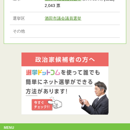
2,043 票
選挙区
酒田市議会議員選挙
その他
MENU