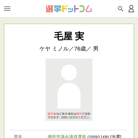
毛屋 実
ケヤ ミノル／76歳／ 男
選挙
酒田市議会議員選挙
[当選]
(2009/11/08)