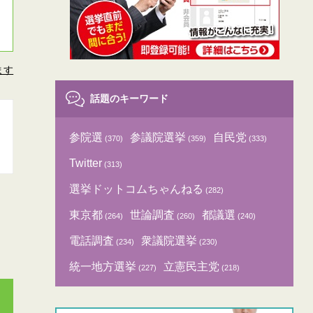
ます
話題のキーワード
参院選
参議院選挙
自民党
(370)
(359)
(333)
Twitter
(313)
選挙ドットコムちゃんねる
(282)
東京都
世論調査
都議選
(264)
(260)
(240)
電話調査
衆議院選挙
(234)
(230)
統一地方選挙
立憲民主党
(227)
(218)