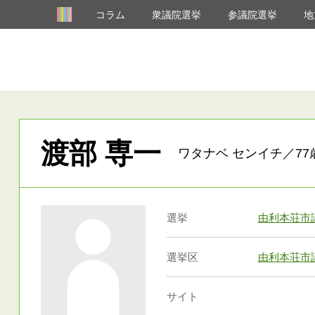
コラム
衆議院選挙
参議院選挙
地
渡部 専一
ワタナベ センイチ／77
選挙
由利本荘市
選挙区
由利本荘市
サイト