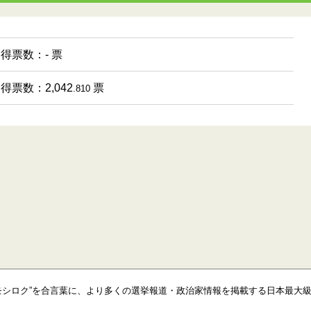
 得票数：- 票
 得票数：2,042
票
.810
モシロク”を合言葉に、より多くの選挙報道・政治家情報を掲載する日本最大