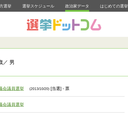
方選挙
選挙スケジュール
政治家データ
はじめての選
歳／ 男
議会議員選挙
[当選] - 票
(2013/10/20)
議会議員選挙