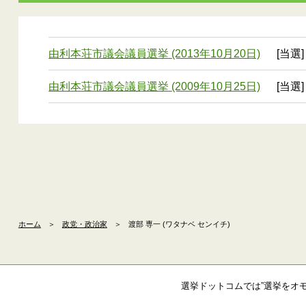
由利本荘市議会議員選挙 (2013年10月20日)
[当選]
由利本荘市議会議員選挙 (2009年10月25日)
[当選]
ホーム
＞
政党・政治家
＞
渡部 専一 (ワタナベ センイチ)
選挙ドットコムでは”選挙をオ