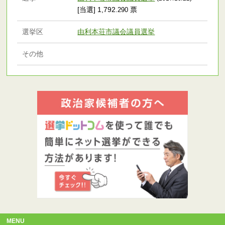
[当選] 1,792
票
.290
選挙区
由利本荘市議会議員選挙
その他
MENU