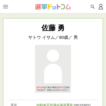
佐藤 勇
サトウ イサム／80歳／ 男
選挙
由利本荘市議会議員選挙
(2017/10/22)