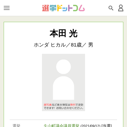
本田 光
ホンダ ヒカル／81歳／ 男
選挙
久山町議会議員選挙
[当選]
(2021/09/12)