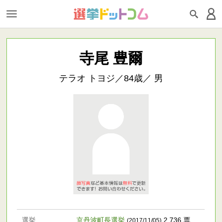
寺尾 豊爾
テラオ トヨジ／84歳／ 男
選挙
京丹波町長選挙
2,736 票
(2017/11/05)