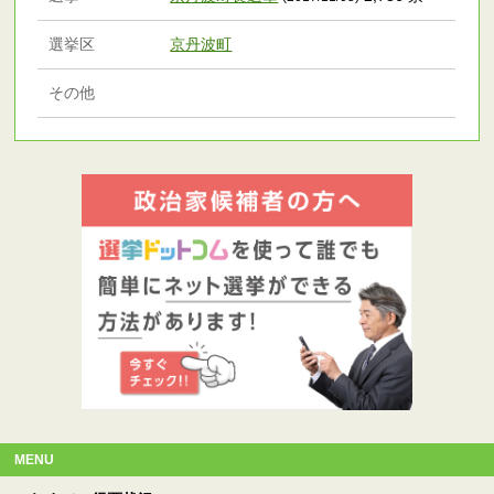
選挙区
京丹波町
その他
MENU