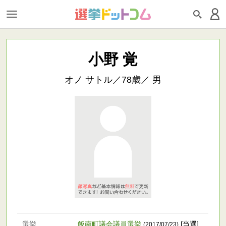
小野 覚
オノ サトル／78歳／ 男
選挙
飯南町議会議員選挙
[当選]
(2017/07/23)