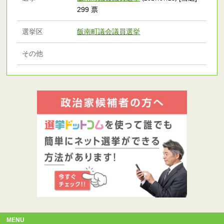
299 票
選挙区
飯南町議会議員選挙
その他
MENU