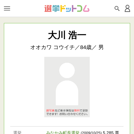
大川 浩一
オオカワ コウイチ／84歳／ 男
選挙
みなかみ町長選挙
5,285 票
(2009/10/25)