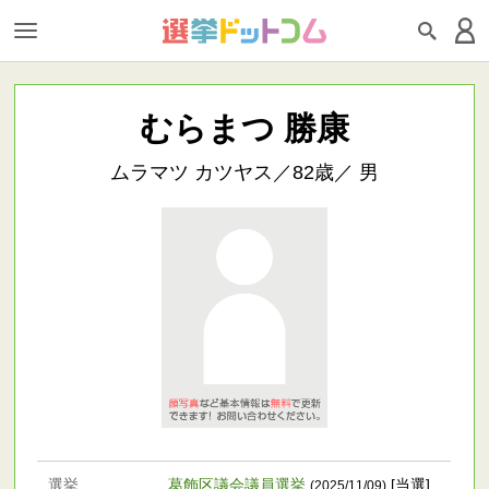
むらまつ 勝康
ムラマツ カツヤス／82歳／ 男
選挙
葛飾区議会議員選挙
[当選]
(2025/11/09)