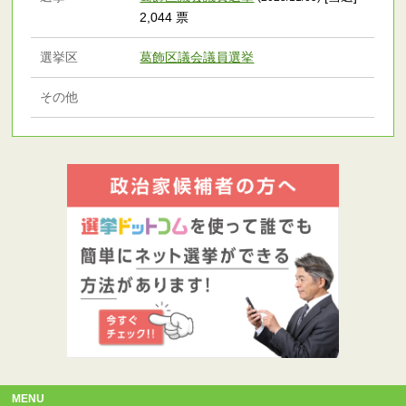
2,044 票
選挙区
葛飾区議会議員選挙
その他
MENU