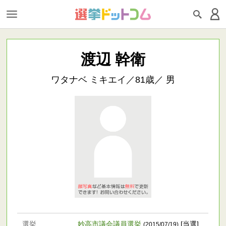
渡辺 幹衛
ワタナベ ミキエイ／81歳／ 男
選挙
妙高市議会議員選挙
[当選]
(2015/07/19)