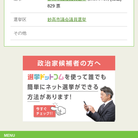
829 票
選挙区
妙高市議会議員選挙
その他
MENU