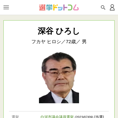
深谷 ひろし
フカヤ ヒロシ／72歳／ 男
選挙
白河市議会議員選挙
[当選]
(2023/07/09)