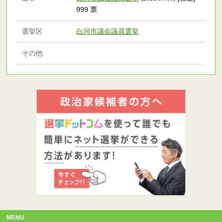
999 票
選挙区
白河市議会議員選挙
その他
MENU