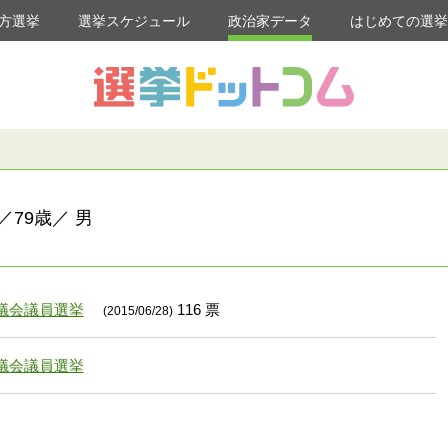
方選挙
選挙スケジュール
政治家データ
はじめての選
／79歳／ 男
議会議員選挙
116 票
(2015/06/28)
議会議員選挙