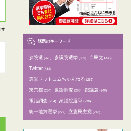
ます
話題のキーワード
参院選
参議院選挙
自民党
(370)
(359)
(333)
Twitter
(313)
選挙ドットコムちゃんねる
(282)
東京都
世論調査
都議選
(264)
(260)
(240)
電話調査
衆議院選挙
(234)
(230)
統一地方選挙
立憲民主党
(227)
(218)