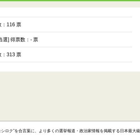
：116 票
当選] 得票数：- 票
：313 票
モシロク”を合言葉に、より多くの選挙報道・政治家情報を掲載する日本最大