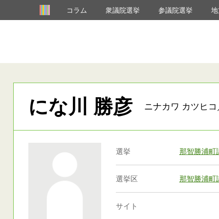
コラム
衆議院選挙
参議院選挙
地
にな川 勝彦
ニナカワ カツヒコ
選挙
那智勝浦町
選挙区
那智勝浦町
サイト