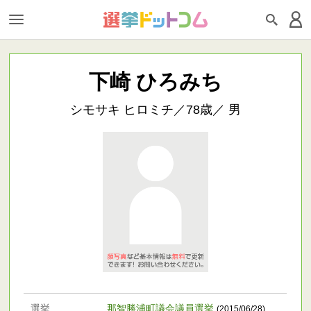
下崎 ひろみち
シモサキ ヒロミチ／78歳／ 男
選挙
那智勝浦町議会議員選挙
(2015/06/28)