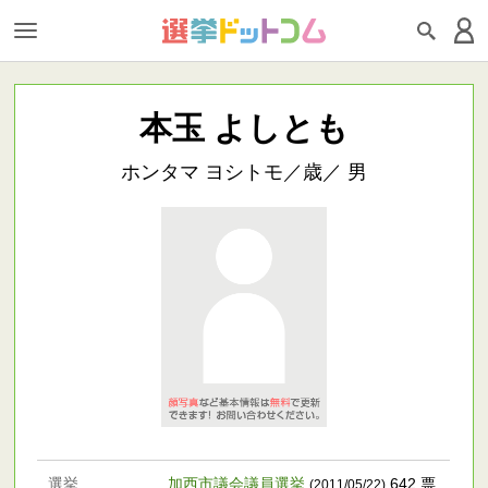
本玉 よしとも
ホンタマ ヨシトモ／歳／ 男
選挙
加西市議会議員選挙
642 票
(2011/05/22)