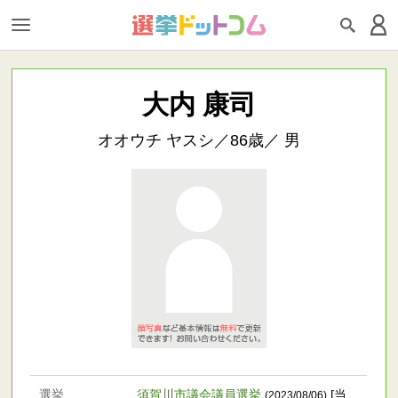
大内 康司
オオウチ ヤスシ／86歳／ 男
選挙
須賀川市議会議員選挙
[当
(2023/08/06)