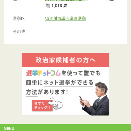
選] 1,016 票
選挙区
須賀川市議会議員選挙
その他
MENU