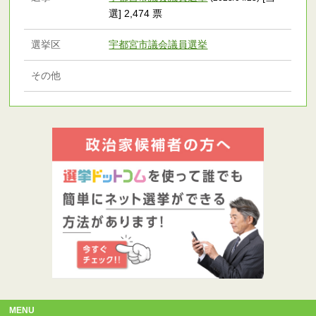
選] 2,474 票
選挙区
宇都宮市議会議員選挙
その他
MENU