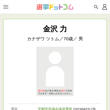
金沢 力
カナザワ ツトム／70歳／ 男
選挙
宇都宮市議会議員選挙
[当
(2023/04/23)