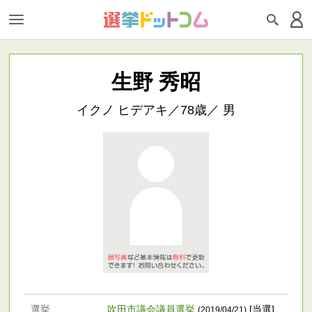
生野 秀昭
イクノ ヒデアキ／78歳／ 男
選挙
吹田市議会議員選挙
[当選]
(2019/04/21)