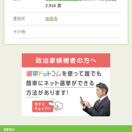
2,916 票
選挙区
吹田市
その他
MENU