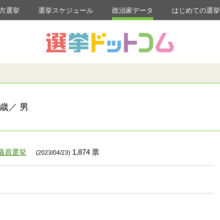
方選挙
選挙スケジュール
政治家データ
はじめての選
歳／ 男
議員選挙
1,874 票
(2023/04/23)