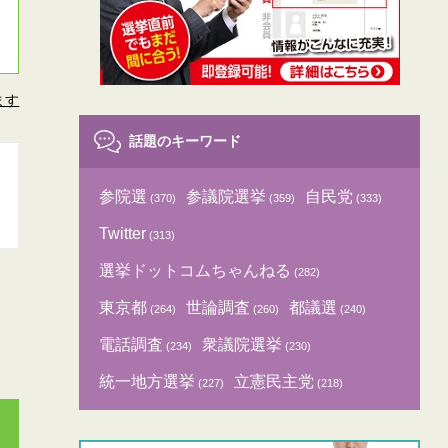
ます
話題のキーワード
参院選
参議院選挙
自民党
(370)
(359)
(333)
Twitter
(313)
選挙ドットコムちゃんねる
(282)
東京都
世論調査
都議選
(264)
(260)
(240)
電話調査
衆議院選挙
(234)
(230)
統一地方選挙
立憲民主党
(227)
(218)