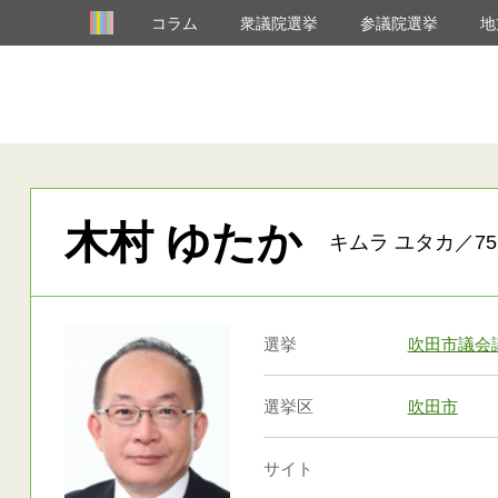
コラム
衆議院選挙
参議院選挙
地
木村 ゆたか
キムラ ユタカ／75
選挙
吹田市議会
選挙区
吹田市
サイト