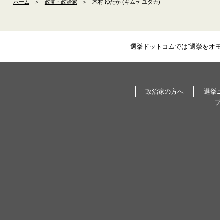
ホーム
＞
政党・政治家
＞
木村 ゆたか (キムラ ユタカ)
選挙ドットコムでは”選挙をオ
政治家の方へ
選挙