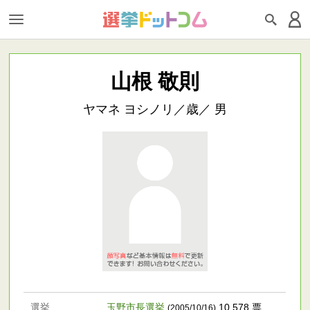
山根 敬則
ヤマネ ヨシノリ／歳／ 男
選挙
玉野市長選挙
10,578 票
(2005/10/16)