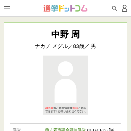
中野 周
ナカノ メグル／83歳／ 男
選挙
西之表市議会議員選挙
[当
(2017/01/29)