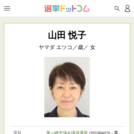
山田 悦子
ヤマダ エツコ／歳／ 女
選挙
茅ヶ崎市議会議員選挙
- 票
(2023/04/23)