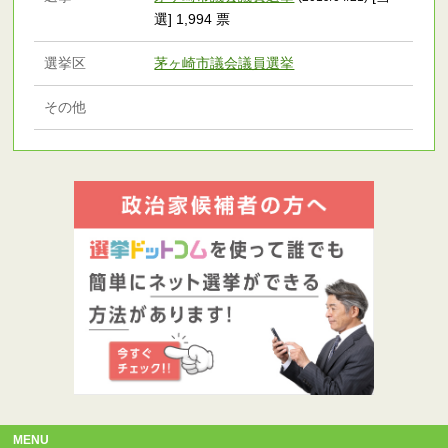
選] 1,994 票
選挙区
茅ヶ崎市議会議員選挙
その他
MENU