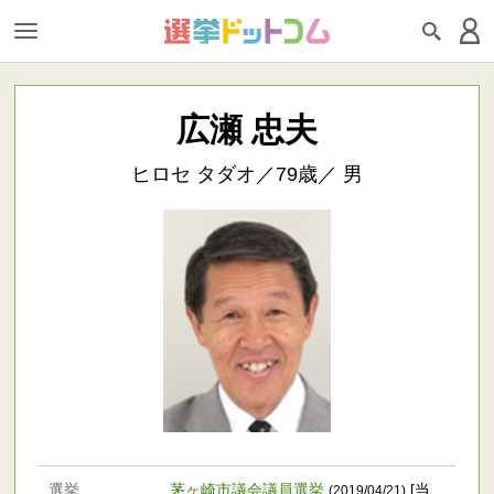
広瀬 忠夫
ヒロセ タダオ／79歳／ 男
選挙
茅ヶ崎市議会議員選挙
[当
(2019/04/21)