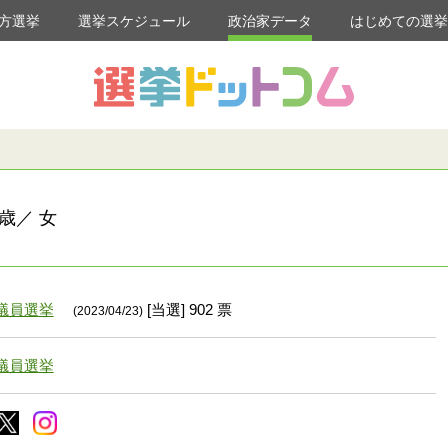
方選挙
選挙スケジュール
政治家データ
はじめての選
歳／ 女
議員選挙
[当選] 902 票
(2023/04/23)
議員選挙