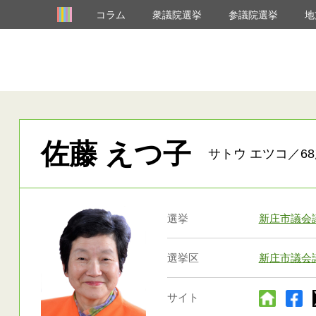
コラム
衆議院選挙
参議院選挙
地
佐藤 えつ子
サトウ エツコ／68
選挙
新庄市議会
選挙区
新庄市議会
サイト