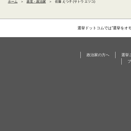
ホーム
＞
政党・政治家
＞
佐藤 えつ子 (サトウ エツコ)
選挙ドットコムでは”選挙をオ
政治家の方へ
選挙