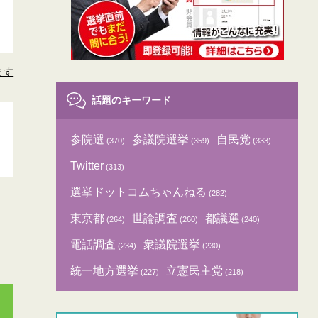
ます
話題のキーワード
参院選
参議院選挙
自民党
(370)
(359)
(333)
Twitter
(313)
選挙ドットコムちゃんねる
(282)
東京都
世論調査
都議選
(264)
(260)
(240)
電話調査
衆議院選挙
(234)
(230)
統一地方選挙
立憲民主党
(227)
(218)