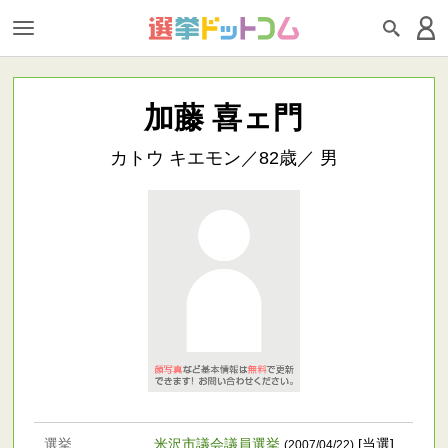
加藤 喜ェ門
カトウ キエモン／82歳／ 男
選挙
米沢市議会議員選挙
[当選]
(2007/04/22)