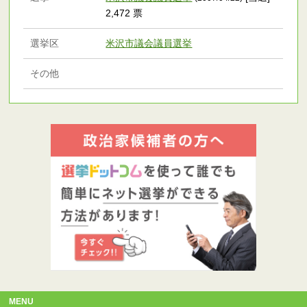
2,472 票
選挙区
米沢市議会議員選挙
その他
MENU