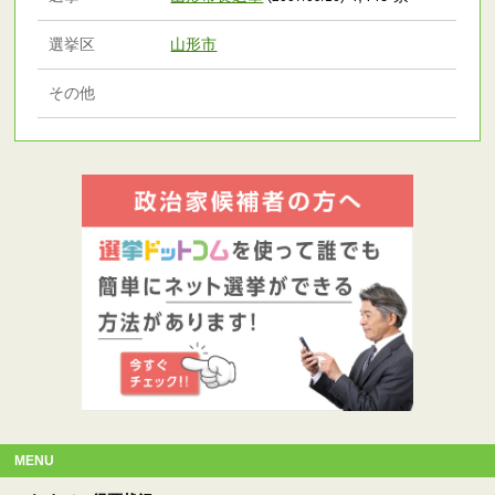
選挙区
山形市
その他
MENU