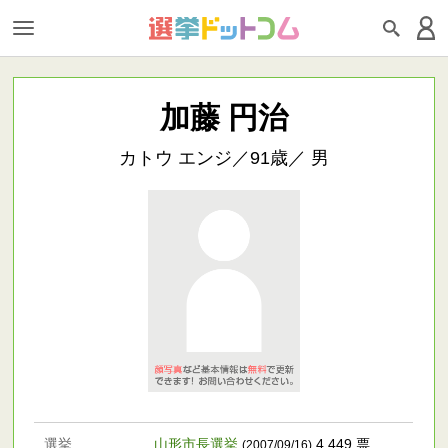
加藤 円治
カトウ エンジ／91歳／ 男
選挙
山形市長選挙
4,449 票
(2007/09/16)