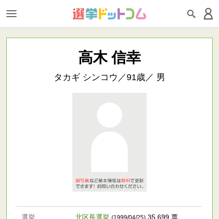
高木 信幸
タカギ シンコウ／91歳／ 男
選挙
北区長選挙
35,699 票
(1999/04/25)