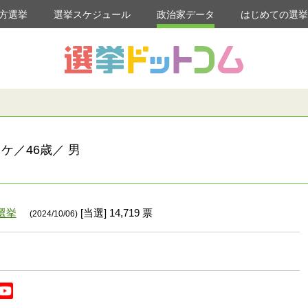
方選挙
選挙スケジュール
政治家データ
はじめての選
ケ／46歳／ 男
選挙
[当選] 14,719 票
(2024/10/06)