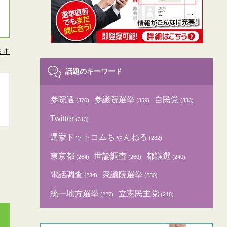
ます
話題のキーワード
参院選
参議院選挙
自民党
(370)
(359)
(333)
Twitter
(313)
選挙ドットコムちゃんねる
(282)
東京都
世論調査
都議選
(264)
(260)
(240)
電話調査
衆議院選挙
(234)
(230)
統一地方選挙
立憲民主党
(227)
(218)