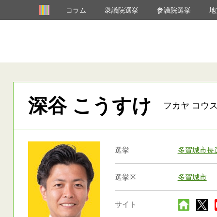
コラム
衆議院選挙
参議院選挙
地
深谷 こうすけ
フカヤ コウス
選挙
多賀城市長
選挙区
多賀城市
サイト