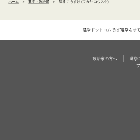
ホーム
＞
政党・政治家
＞
深谷 こうすけ (フカヤ コウスケ)
選挙ドットコムでは”選挙をオ
政治家の方へ
選挙